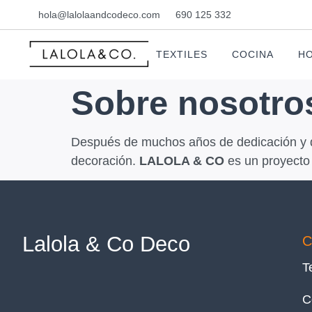
hola@lalolaandcodeco.com
690 125 332
TEXTILES
COCINA
HO
Sobre nosotro
Después de muchos años de dedicación y de
decoración.
LALOLA & CO
es un proyecto
Lalola & Co Deco
C
T
C