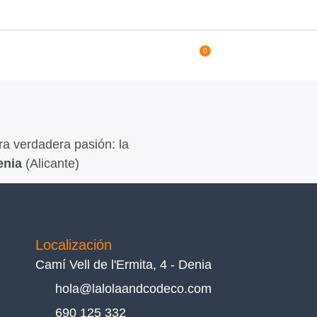
0
a verdadera pasión: la
enia
(Alicante)
Localización
Camí Vell de l'Ermita, 4 - Denia
hola@lalolaandcodeco.com
690 125 332