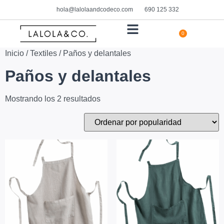
hola@lalolaandcodeco.com
690 125 332
0
HOGAR Y DECORACIÓN
Inicio
/
Textiles
/ Paños y delantales
Paños y delantales
Mostrando los 2 resultados