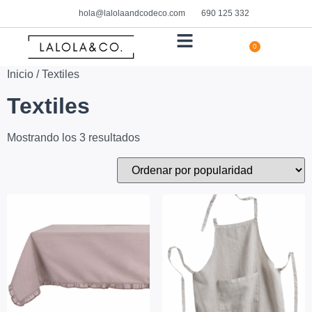
hola@lalolaandcodeco.com
690 125 332
0
HOGAR Y DECORACIÓN
Inicio
/ Textiles
Textiles
Mostrando los 3 resultados