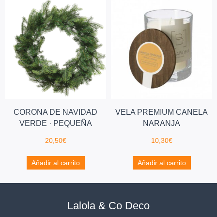
CORONA DE NAVIDAD
VELA PREMIUM CANELA
VERDE · PEQUEÑA
NARANJA
20,50
€
10,30
€
Añadir al carrito
Añadir al carrito
Lalola & Co Deco