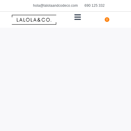
hola@lalolaandcodeco.com
690 125 332
0
HOGAR Y DECORACIÓN