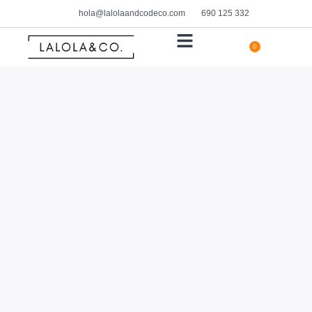
hola@lalolaandcodeco.com
690 125 332
0
HOGAR Y DECORACIÓN