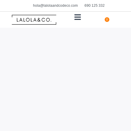
hola@lalolaandcodeco.com
690 125 332
0
HOGAR Y DECORACIÓN