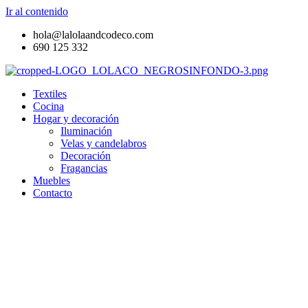
Ir al contenido
hola@lalolaandcodeco.com
690 125 332
Textiles
Cocina
Hogar y decoración
Iluminación
Velas y candelabros
Decoración
Fragancias
Muebles
Contacto