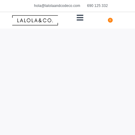
hola@lalolaandcodeco.com
690 125 332
0
HOGAR Y DECORACIÓN