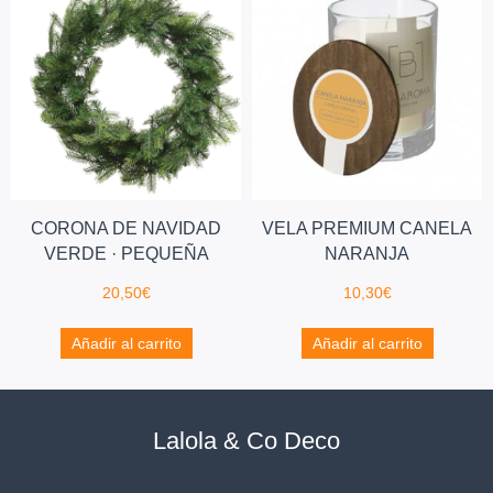
CORONA DE NAVIDAD
VELA PREMIUM CANELA
VERDE · PEQUEÑA
NARANJA
20,50
€
10,30
€
Añadir al carrito
Añadir al carrito
Lalola & Co Deco