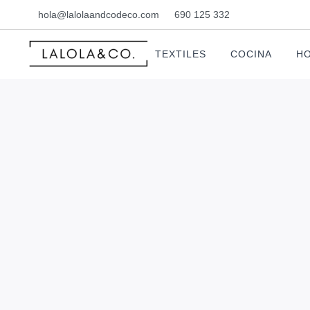
hola@lalolaandcodeco.com
690 125 332
TEXTILES
COCINA
HO