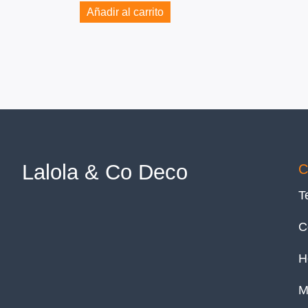
Añadir al carrito
Lalola & Co Deco
C
T
C
H
M