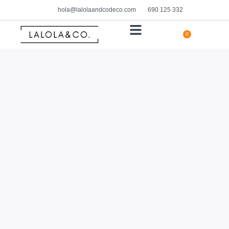
hola@lalolaandcodeco.com
690 125 332
0
HOGAR Y DECORACIÓN