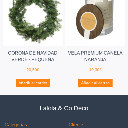
CORONA DE NAVIDAD
VELA PREMIUM CANELA
VERDE · PEQUEÑA
NARANJA
20,50
€
10,30
€
Añadir al carrito
Añadir al carrito
Lalola & Co Deco
Categorías
Cliente