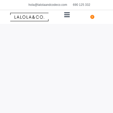
hola@lalolaandcodeco.com
690 125 332
0
HOGAR Y DECORACIÓN