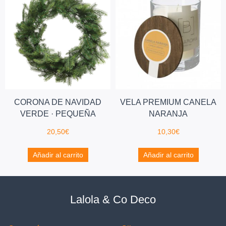
CORONA DE NAVIDAD
VELA PREMIUM CANELA
VERDE · PEQUEÑA
NARANJA
20,50
€
10,30
€
Añadir al carrito
Añadir al carrito
Lalola & Co Deco