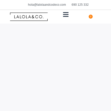
hola@lalolaandcodeco.com
690 125 332
0
HOGAR Y DECORACIÓN