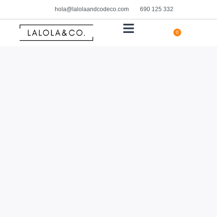
hola@lalolaandcodeco.com
690 125 332
0
HOGAR Y DECORACIÓN