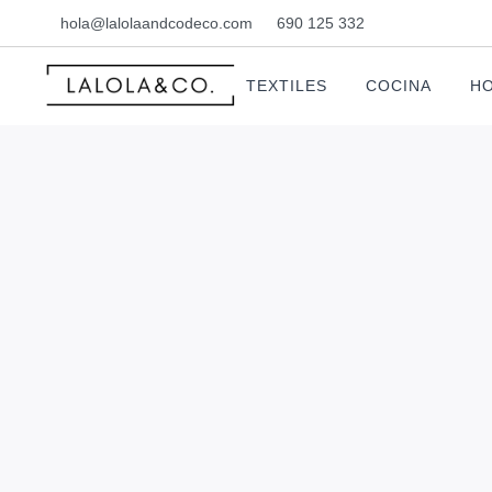
hola@lalolaandcodeco.com
690 125 332
TEXTILES
COCINA
HO