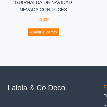
GUIRNALDA DE NAVIDAD
NEVADA CON LUCES
56,00
€
Añadir al carrito
Lalola & Co Deco
C
T
C