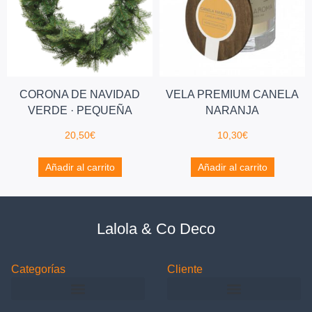
CORONA DE NAVIDAD
VELA PREMIUM CANELA
VERDE · PEQUEÑA
NARANJA
20,50
€
10,30
€
Añadir al carrito
Añadir al carrito
Lalola & Co Deco
Categorías
Cliente