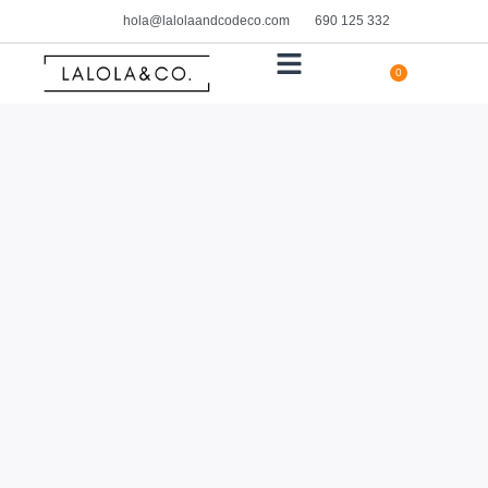
hola@lalolaandcodeco.com
690 125 332
0
HOGAR Y DECORACIÓN