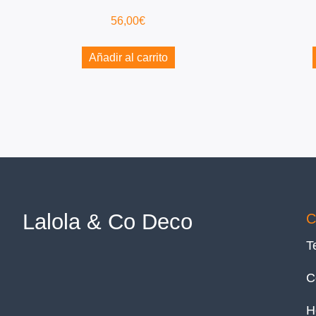
56,00
€
Añadir al carrito
Lalola & Co Deco
C
T
C
H