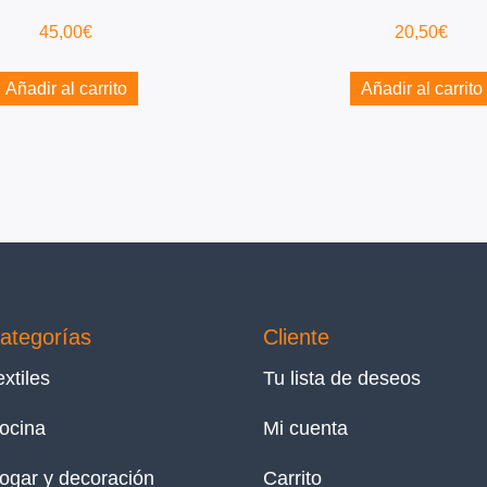
45,00
€
20,50
€
Añadir al carrito
Añadir al carrito
ategorías
Cliente
extiles
Tu lista de deseos
ocina
Mi cuenta
ogar y decoración
Carrito