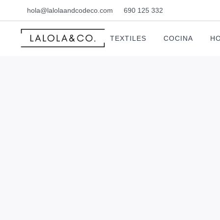
hola@lalolaandcodeco.com
690 125 332
TEXTILES
COCINA
HO