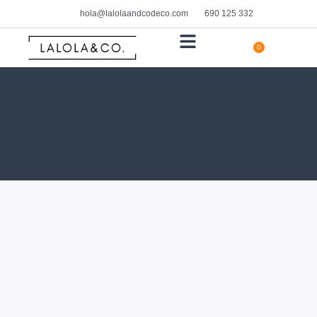
hola@lalolaandcodeco.com
690 125 332
0
HOGAR Y DECORACIÓN