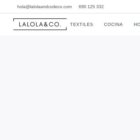
hola@lalolaandcodeco.com
690 125 332
TEXTILES
COCINA
HO