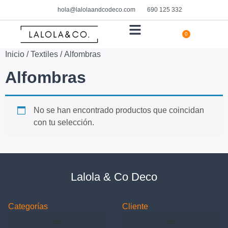
hola@lalolaandcodeco.com
690 125 332
0
HOGAR Y DECORACIÓN
Inicio
/
Textiles
/ Alfombras
Alfombras
No se han encontrado productos que coincidan
con tu selección.
Lalola & Co Deco
Categorías
Cliente